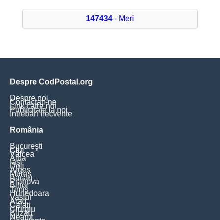
147434
- Meri
Despre CodPostal.org
Despre noi
Contactați-ne
Link către noi
Publicitate la noi
Întrebări frecvente
România
Bucureşti
Cluj
Vâlcea
Alba
Iaşi
Dolj
Argeş
Mureş
Bacău
Prahova
Bihor
Timiş
Hunedoara
Vaslui
Arad
Galaţi
Giurgiu
Buzău
Neamţ