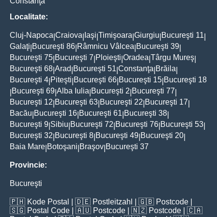
Constanţa
Localitate:
Cluj-Napoca
Craiova
Iaşi
Timişoara
Giurgiu
Bucureşti 11
|
|
|
|
|
|
Galaţi
Bucureşti 86
Râmnicu Vâlcea
Bucureşti 39
|
|
|
|
Bucureşti 75
Bucureşti 7
Ploieşti
Oradea
Târgu Mureş
|
|
|
|
|
Bucureşti 68
Arad
Bucureşti 51
Constanţa
Brăila
|
|
|
|
|
Bucureşti 4
Piteşti
Bucureşti 66
Bucureşti 15
Bucureşti 18
|
|
|
|
Bucureşti 69
Alba Iulia
Bucureşti 2
Bucureşti 77
|
|
|
|
|
Bucureşti 12
Bucureşti 63
Bucureşti 22
Bucureşti 17
|
|
|
|
Bacău
Bucureşti 16
Bucureşti 61
Bucureşti 38
|
|
|
|
Bucureşti 9
Sibiu
Bucureşti 72
Bucureşti 76
Bucureşti 53
|
|
|
|
|
Bucureşti 32
Bucureşti 8
Bucureşti 49
Bucureşti 20
|
|
|
|
Baia Mare
Botoşani
Braşov
Bucureşti 37
|
|
|
Provincie:
Bucureşti
🇵🇭
Kode Postal
| 🇩🇪
Postleitzahl
| 🇬🇧
Postcode
|
🇸🇬
Postal Code
| 🇦🇺
Postcode
| 🇳🇿
Postcode
| 🇨🇦