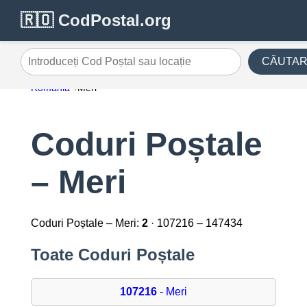
🇷🇴 CodPostal.org
CĂUTA
Introduceți Cod Poștal sau locație
România
Meri
Coduri Poștale
– Meri
Coduri Poștale – Meri:
2
· 107216 – 147434
Toate Coduri Poștale
107216
- Meri