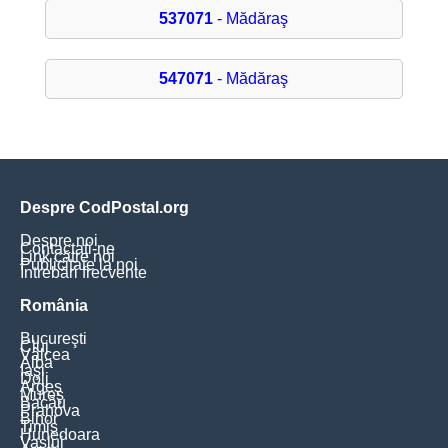
537071
- Mădăraş
547071
- Mădăraş
Despre CodPostal.org
Despre noi
Contactați-ne
Link către noi
Publicitate la noi
Întrebări frecvente
România
Bucureşti
Cluj
Vâlcea
Alba
Iaşi
Dolj
Argeş
Mureş
Bacău
Prahova
Bihor
Timiş
Hunedoara
Vaslui