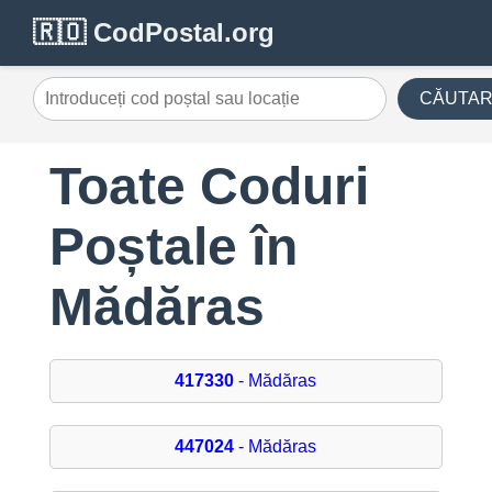
🇷🇴 CodPostal.org
CĂUTA
Toate Coduri
Poștale în
Mădăras
417330
- Mădăras
447024
- Mădăras