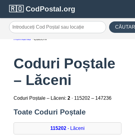
🇷🇴 CodPostal.org
CĂUTA
Introduceți Cod Poștal sau locație
România
Lăceni
Coduri Poștale
– Lăceni
Coduri Poștale – Lăceni:
2
· 115202 – 147236
Toate Coduri Poștale
115202
- Lăceni