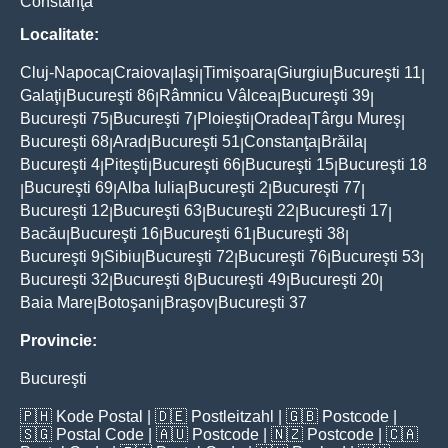
Constanţa
Localitate:
Cluj-Napoca
Craiova
Iaşi
Timişoara
Giurgiu
Bucureşti 11
|
|
|
|
|
|
Galaţi
Bucureşti 86
Râmnicu Vâlcea
Bucureşti 39
|
|
|
|
Bucureşti 75
Bucureşti 7
Ploieşti
Oradea
Târgu Mureş
|
|
|
|
|
Bucureşti 68
Arad
Bucureşti 51
Constanţa
Brăila
|
|
|
|
|
Bucureşti 4
Piteşti
Bucureşti 66
Bucureşti 15
Bucureşti 18
|
|
|
|
Bucureşti 69
Alba Iulia
Bucureşti 2
Bucureşti 77
|
|
|
|
|
Bucureşti 12
Bucureşti 63
Bucureşti 22
Bucureşti 17
|
|
|
|
Bacău
Bucureşti 16
Bucureşti 61
Bucureşti 38
|
|
|
|
Bucureşti 9
Sibiu
Bucureşti 72
Bucureşti 76
Bucureşti 53
|
|
|
|
|
Bucureşti 32
Bucureşti 8
Bucureşti 49
Bucureşti 20
|
|
|
|
Baia Mare
Botoşani
Braşov
Bucureşti 37
|
|
|
Provincie:
Bucureşti
🇵🇭
Kode Postal
| 🇩🇪
Postleitzahl
| 🇬🇧
Postcode
|
🇸🇬
Postal Code
| 🇦🇺
Postcode
| 🇳🇿
Postcode
| 🇨🇦