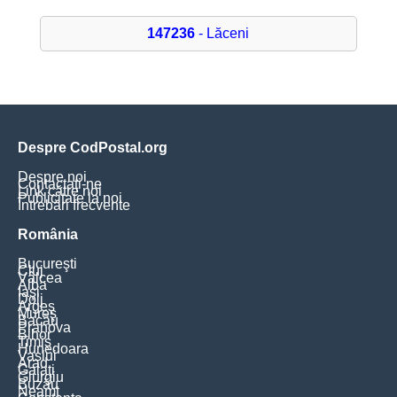
147236
- Lăceni
Despre CodPostal.org
Despre noi
Contactați-ne
Link către noi
Publicitate la noi
Întrebări frecvente
România
Bucureşti
Cluj
Vâlcea
Alba
Iaşi
Dolj
Argeş
Mureş
Bacău
Prahova
Bihor
Timiş
Hunedoara
Vaslui
Arad
Galaţi
Giurgiu
Buzău
Neamţ