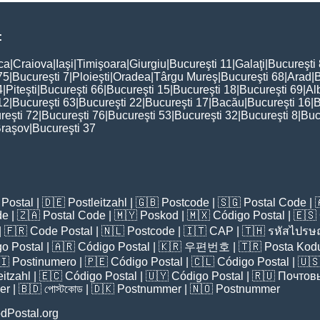
:
ca
|
Craiova
|
Iaşi
|
Timişoara
|
Giurgiu
|
Bucureşti 11
|
Galaţi
|
Bucureşti
75
|
Bucureşti 7
|
Ploieşti
|
Oradea
|
Târgu Mureş
|
Bucureşti 68
|
Arad
|
B
4
|
Piteşti
|
Bucureşti 66
|
Bucureşti 15
|
Bucureşti 18
|
Bucureşti 69
|
Al
12
|
Bucureşti 63
|
Bucureşti 22
|
Bucureşti 17
|
Bacău
|
Bucureşti 16
|
B
reşti 72
|
Bucureşti 76
|
Bucureşti 53
|
Bucureşti 32
|
Bucureşti 8
|
Buc
raşov
|
Bucureşti 37
:
Postal
| 🇩🇪
Postleitzahl
| 🇬🇧
Postcode
| 🇸🇬
Postal Code
| 
de
| 🇿🇦
Postal Code
| 🇲🇾
Poskod
| 🇲🇽
Código Postal
| 🇪🇸
| 🇫🇷
Code Postal
| 🇳🇱
Postcode
| 🇮🇹
CAP
| 🇹🇭
รหัสไปรษณ
o Postal
| 🇦🇷
Código Postal
| 🇰🇷
우편번호
| 🇹🇷
Posta Kod
🇮
Postinumero
| 🇵🇪
Código Postal
| 🇨🇱
Código Postal
| 🇺
eitzahl
| 🇪🇨
Código Postal
| 🇺🇾
Código Postal
| 🇷🇺
Почтов
er
| 🇧🇩
পোস্টকোড
| 🇩🇰
Postnummer
| 🇳🇴
Postnummer
dPostal.org