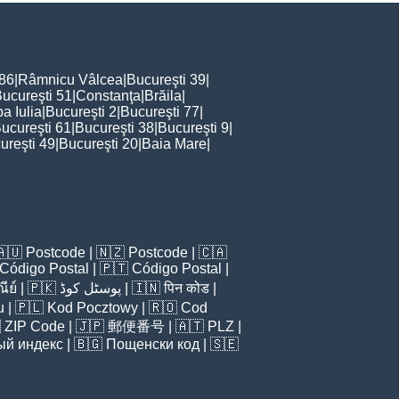
 86
|
Râmnicu Vâlcea
|
Bucureşti 39
|
ucureşti 51
|
Constanţa
|
Brăila
|
ba Iulia
|
Bucureşti 2
|
Bucureşti 77
|
ucureşti 61
|
Bucureşti 38
|
Bucureşti 9
|
ureşti 49
|
Bucureşti 20
|
Baia Mare
|
🇦🇺
Postcode
| 🇳🇿
Postcode
| 🇨🇦
Código Postal
| 🇵🇹
Código Postal
|
ีย์
| 🇵🇰
پوسٹل کوڈ
| 🇮🇳
पिन कोड
|
u
| 🇵🇱
Kod Pocztowy
| 🇷🇴
Cod

ZIP Code
| 🇯🇵
郵便番号
| 🇦🇹
PLZ
|
ый индекс
| 🇧🇬
Пощенски код
| 🇸🇪