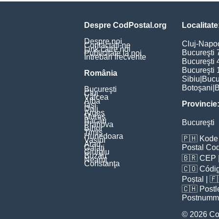
Despre CodPostal.org
Localitate
Despre noi
Cluj-Napo
Contactați-ne
Link către noi
Bucureşti 
Publicitate la noi
Întrebări frecvente
Bucureşti 
Bucureşti 
România
Sibiu
|
Bucu
Botoşani
|
B
Bucureşti
Cluj
Vâlcea
Alba
Provincie
Iaşi
Dolj
Argeş
Mureş
Bacău
Bucureşti
Prahova
Bihor
Timiş
Hunedoara
🇵🇭
Kode 
Vaslui
Arad
Postal Co
Galaţi
Giurgiu
Buzău
🇧🇷
CEP
Neamţ
Constanţa
🇨🇴
Códig
Poștal
| 
🇨🇭
Postl
Postnumm
© 2026 Co