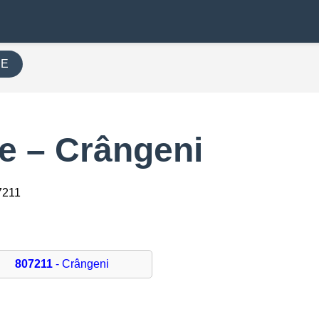
RE
e – Crângeni
7211
807211
- Crângeni