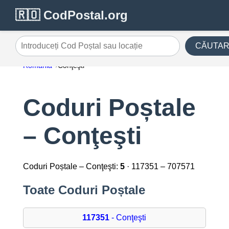
🇷🇴 CodPostal.org
CĂUTA
Introduceți Cod Poștal sau locație
România
Conţeşti
Coduri Poștale
– Conţeşti
Coduri Poștale – Conţeşti:
5
· 117351 – 707571
Toate Coduri Poștale
117351
- Conţeşti