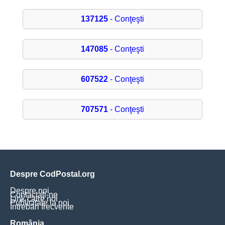
137125
- Conţeşti
147085
- Conţeşti
607522
- Conţeşti
707571
- Conţeşti
Despre CodPostal.org
Despre noi
Contactați-ne
Link către noi
Publicitate la noi
Întrebări frecvente
România