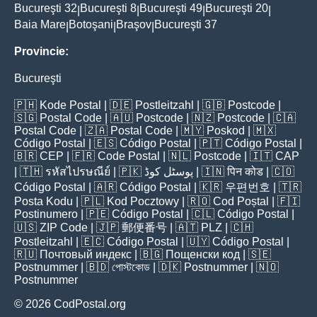
Bucureşti 32
Bucureşti 8
Bucureşti 49
Bucureşti 20
|
|
|
|
Baia Mare
Botoşani
Braşov
Bucureşti 37
|
|
|
Provincie:
Bucureşti
🇵🇭
Kode Postal
| 🇩🇪
Postleitzahl
| 🇬🇧
Postcode
|
🇸🇬
Postal Code
| 🇦🇺
Postcode
| 🇳🇿
Postcode
| 🇨🇦
Postal Code
| 🇿🇦
Postal Code
| 🇲🇾
Poskod
| 🇲🇽
Código Postal
| 🇪🇸
Código Postal
| 🇵🇹
Código Postal
|
🇧🇷
CEP
| 🇫🇷
Code Postal
| 🇳🇱
Postcode
| 🇮🇹
CAP
| 🇹🇭
รหัสไปรษณีย์
| 🇵🇰
پوسٹل کوڈ
| 🇮🇳
पिन कोड
| 🇨🇴
Código Postal
| 🇦🇷
Código Postal
| 🇰🇷
우편번호
| 🇹🇷
Posta Kodu
| 🇵🇱
Kod Pocztowy
| 🇷🇴
Cod Poștal
| 🇫🇮
Postinumero
| 🇵🇪
Código Postal
| 🇨🇱
Código Postal
|
🇺🇸
ZIP Code
| 🇯🇵
郵便番号
| 🇦🇹
PLZ
| 🇨🇭
Postleitzahl
| 🇪🇨
Código Postal
| 🇺🇾
Código Postal
|
🇷🇺
Почтовый индекс
| 🇧🇬
Пощенски код
| 🇸🇪
Postnummer
| 🇧🇩
পোস্টকোড
| 🇩🇰
Postnummer
| 🇳🇴
Postnummer
© 2026 CodPostal.org