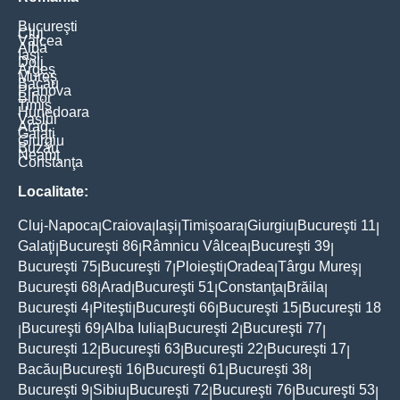
Bucureşti
Cluj
Vâlcea
Alba
Iaşi
Dolj
Argeş
Mureş
Bacău
Prahova
Bihor
Timiş
Hunedoara
Vaslui
Arad
Galaţi
Giurgiu
Buzău
Neamţ
Constanţa
Localitate:
Cluj-Napoca
Craiova
Iaşi
Timişoara
Giurgiu
Bucureşti 11
|
|
|
|
|
|
Galaţi
Bucureşti 86
Râmnicu Vâlcea
Bucureşti 39
|
|
|
|
Bucureşti 75
Bucureşti 7
Ploieşti
Oradea
Târgu Mureş
|
|
|
|
|
Bucureşti 68
Arad
Bucureşti 51
Constanţa
Brăila
|
|
|
|
|
Bucureşti 4
Piteşti
Bucureşti 66
Bucureşti 15
Bucureşti 18
|
|
|
|
Bucureşti 69
Alba Iulia
Bucureşti 2
Bucureşti 77
|
|
|
|
|
Bucureşti 12
Bucureşti 63
Bucureşti 22
Bucureşti 17
|
|
|
|
Bacău
Bucureşti 16
Bucureşti 61
Bucureşti 38
|
|
|
|
Bucureşti 9
Sibiu
Bucureşti 72
Bucureşti 76
Bucureşti 53
|
|
|
|
|