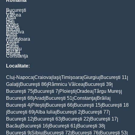
România
Bucureşti
Cluj
Vâlcea
Alba
Iaşi
Dolj
Argeş
Mureş
Bacău
Prahova
Bihor
Timiş
Hunedoara
Vaslui
Arad
Galaţi
Giurgiu
Buzău
Neamţ
Constanţa
Localitate:
Cluj-Napoca
Craiova
Iaşi
Timişoara
Giurgiu
Bucureşti 11
|
|
|
|
|
|
Galaţi
Bucureşti 86
Râmnicu Vâlcea
Bucureşti 39
|
|
|
|
Bucureşti 75
Bucureşti 7
Ploieşti
Oradea
Târgu Mureş
|
|
|
|
|
Bucureşti 68
Arad
Bucureşti 51
Constanţa
Brăila
|
|
|
|
|
Bucureşti 4
Piteşti
Bucureşti 66
Bucureşti 15
Bucureşti 18
|
|
|
|
Bucureşti 69
Alba Iulia
Bucureşti 2
Bucureşti 77
|
|
|
|
|
Bucureşti 12
Bucureşti 63
Bucureşti 22
Bucureşti 17
|
|
|
|
Bacău
Bucureşti 16
Bucureşti 61
Bucureşti 38
|
|
|
|
Bucureşti 9
Sibiu
Bucureşti 72
Bucureşti 76
Bucureşti 53
|
|
|
|
|