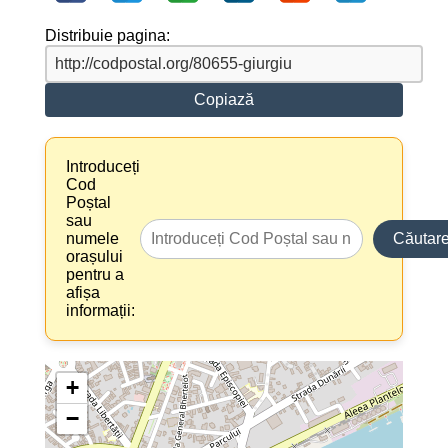
Distribuie pagina:
Copiază
Introduceți
Cod
Poștal
sau
numele
Căutar
orașului
pentru a
afișa
informații:
+
−