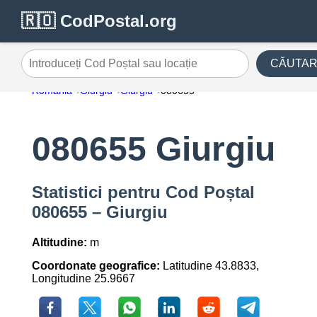
🇷🇴 CodPostal.org
CĂUTA
Introduceți Cod Poștal sau locație
România
Giurgiu
Giurgiu
080655
080655 Giurgiu
Statistici pentru Cod Poștal
080655 – Giurgiu
Altitudine:
m
Coordonate geografice:
Latitudine 43.8833,
Longitudine 25.9667