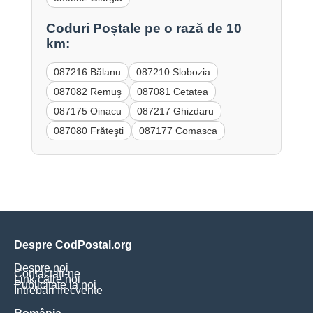
Coduri Poștale pe o rază de 10
km:
087216 Bălanu
087210 Slobozia
087082 Remuş
087081 Cetatea
087175 Oinacu
087217 Ghizdaru
087080 Frăteşti
087177 Comasca
Despre CodPostal.org
Despre noi
Contactați-ne
Link către noi
Publicitate la noi
Întrebări frecvente