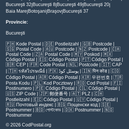
Bucureşti 32
Bucureşti 8
Bucureşti 49
Bucureşti 20
|
|
|
|
Baia Mare
Botoşani
Braşov
Bucureşti 37
|
|
|
Provincie:
Bucureşti
🇵🇭
Kode Postal
| 🇩🇪
Postleitzahl
| 🇬🇧
Postcode
|
🇸🇬
Postal Code
| 🇦🇺
Postcode
| 🇳🇿
Postcode
| 🇨🇦
Postal Code
| 🇿🇦
Postal Code
| 🇲🇾
Poskod
| 🇲🇽
Código Postal
| 🇪🇸
Código Postal
| 🇵🇹
Código Postal
|
🇧🇷
CEP
| 🇫🇷
Code Postal
| 🇳🇱
Postcode
| 🇮🇹
CAP
| 🇹🇭
รหัสไปรษณีย์
| 🇵🇰
پوسٹل کوڈ
| 🇮🇳
पिन कोड
| 🇨🇴
Código Postal
| 🇦🇷
Código Postal
| 🇰🇷
우편번호
| 🇹🇷
Posta Kodu
| 🇵🇱
Kod Pocztowy
| 🇷🇴
Cod Poștal
| 🇫🇮
Postinumero
| 🇵🇪
Código Postal
| 🇨🇱
Código Postal
|
🇺🇸
ZIP Code
| 🇯🇵
郵便番号
| 🇦🇹
PLZ
| 🇨🇭
Postleitzahl
| 🇪🇨
Código Postal
| 🇺🇾
Código Postal
|
🇷🇺
Почтовый индекс
| 🇧🇬
Пощенски код
| 🇸🇪
Postnummer
| 🇧🇩
পোস্টকোড
| 🇩🇰
Postnummer
| 🇳🇴
Postnummer
© 2026 CodPostal.org