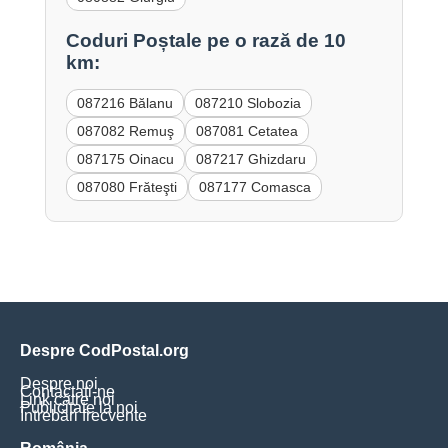
Coduri Poștale pe o rază de 10
km:
087216 Bălanu
087210 Slobozia
087082 Remuş
087081 Cetatea
087175 Oinacu
087217 Ghizdaru
087080 Frăteşti
087177 Comasca
Despre CodPostal.org
Despre noi
Contactați-ne
Link către noi
Publicitate la noi
Întrebări frecvente