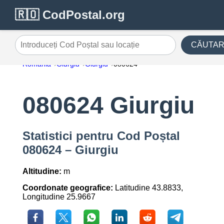
🇷🇴 CodPostal.org
CĂUTA
Introduceți Cod Poștal sau locație
România
Giurgiu
Giurgiu
080624
080624 Giurgiu
Statistici pentru Cod Poștal
080624 – Giurgiu
Altitudine:
m
Coordonate geografice:
Latitudine 43.8833,
Longitudine 25.9667