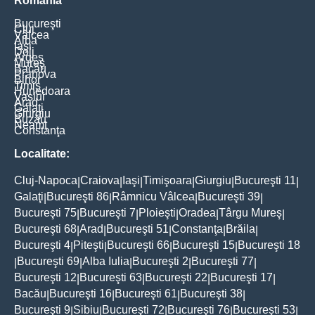
România
Bucureşti
Cluj
Vâlcea
Alba
Iaşi
Dolj
Argeş
Mureş
Bacău
Prahova
Bihor
Timiş
Hunedoara
Vaslui
Arad
Galaţi
Giurgiu
Buzău
Neamţ
Constanţa
Localitate:
Cluj-Napoca
Craiova
Iaşi
Timişoara
Giurgiu
Bucureşti 11
|
|
|
|
|
|
Galaţi
Bucureşti 86
Râmnicu Vâlcea
Bucureşti 39
|
|
|
|
Bucureşti 75
Bucureşti 7
Ploieşti
Oradea
Târgu Mureş
|
|
|
|
|
Bucureşti 68
Arad
Bucureşti 51
Constanţa
Brăila
|
|
|
|
|
Bucureşti 4
Piteşti
Bucureşti 66
Bucureşti 15
Bucureşti 18
|
|
|
|
Bucureşti 69
Alba Iulia
Bucureşti 2
Bucureşti 77
|
|
|
|
|
Bucureşti 12
Bucureşti 63
Bucureşti 22
Bucureşti 17
|
|
|
|
Bacău
Bucureşti 16
Bucureşti 61
Bucureşti 38
|
|
|
|
Bucureşti 9
Sibiu
Bucureşti 72
Bucureşti 76
Bucureşti 53
|
|
|
|
|