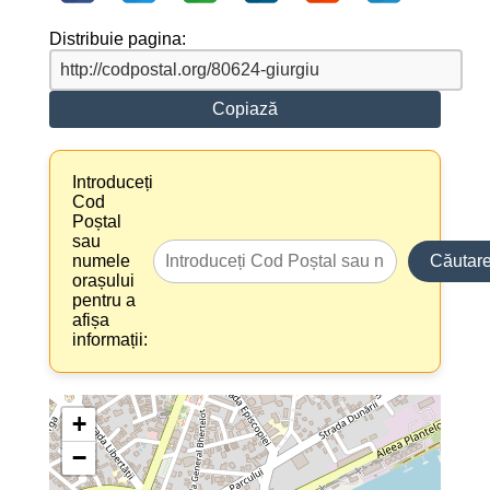
Distribuie pagina:
Copiază
Introduceți
Cod
Poștal
sau
numele
Căutar
orașului
pentru a
afișa
informații:
+
−