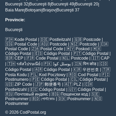
Bucureşti 32
Bucureşti 8
Bucureşti 49
Bucureşti 20
|
|
|
|
Baia Mare
Botoşani
Braşov
Bucureşti 37
|
|
|
Provincie:
Bucureşti
🇵🇭
Kode Postal
| 🇩🇪
Postleitzahl
| 🇬🇧
Postcode
|
🇸🇬
Postal Code
| 🇦🇺
Postcode
| 🇳🇿
Postcode
| 🇨🇦
Postal Code
| 🇿🇦
Postal Code
| 🇲🇾
Poskod
| 🇲🇽
Código Postal
| 🇪🇸
Código Postal
| 🇵🇹
Código Postal
|
🇧🇷
CEP
| 🇫🇷
Code Postal
| 🇳🇱
Postcode
| 🇮🇹
CAP
| 🇹🇭
รหัสไปรษณีย์
| 🇵🇰
پوسٹل کوڈ
| 🇮🇳
पिन कोड
| 🇨🇴
Código Postal
| 🇦🇷
Código Postal
| 🇰🇷
우편번호
| 🇹🇷
Posta Kodu
| 🇵🇱
Kod Pocztowy
| 🇷🇴
Cod Poștal
| 🇫🇮
Postinumero
| 🇵🇪
Código Postal
| 🇨🇱
Código Postal
|
🇺🇸
ZIP Code
| 🇯🇵
郵便番号
| 🇦🇹
PLZ
| 🇨🇭
Postleitzahl
| 🇪🇨
Código Postal
| 🇺🇾
Código Postal
|
🇷🇺
Почтовый индекс
| 🇧🇬
Пощенски код
| 🇸🇪
Postnummer
| 🇧🇩
পোস্টকোড
| 🇩🇰
Postnummer
| 🇳🇴
Postnummer
© 2026 CodPostal.org