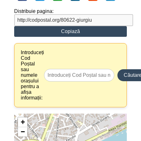
Distribuie pagina:
Copiază
Introduceți
Cod
Poștal
sau
numele
Căutar
orașului
pentru a
afișa
informații:
+
−