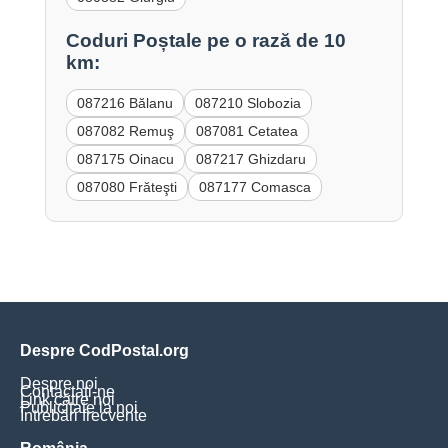
Coduri Poștale pe o rază de 10
km:
087216 Bălanu
087210 Slobozia
087082 Remuş
087081 Cetatea
087175 Oinacu
087217 Ghizdaru
087080 Frăteşti
087177 Comasca
Despre CodPostal.org
Despre noi
Contactați-ne
Link către noi
Publicitate la noi
Întrebări frecvente