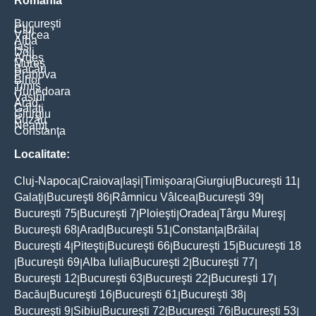
România
Bucureşti
Cluj
Vâlcea
Alba
Iaşi
Dolj
Argeş
Mureş
Bacău
Prahova
Bihor
Timiş
Hunedoara
Vaslui
Arad
Galaţi
Giurgiu
Buzău
Neamţ
Constanţa
Localitate:
Cluj-Napoca
Craiova
Iaşi
Timişoara
Giurgiu
Bucureşti 11
|
|
|
|
|
|
Galaţi
Bucureşti 86
Râmnicu Vâlcea
Bucureşti 39
|
|
|
|
Bucureşti 75
Bucureşti 7
Ploieşti
Oradea
Târgu Mureş
|
|
|
|
|
Bucureşti 68
Arad
Bucureşti 51
Constanţa
Brăila
|
|
|
|
|
Bucureşti 4
Piteşti
Bucureşti 66
Bucureşti 15
Bucureşti 18
|
|
|
|
Bucureşti 69
Alba Iulia
Bucureşti 2
Bucureşti 77
|
|
|
|
|
Bucureşti 12
Bucureşti 63
Bucureşti 22
Bucureşti 17
|
|
|
|
Bacău
Bucureşti 16
Bucureşti 61
Bucureşti 38
|
|
|
|
Bucureşti 9
Sibiu
Bucureşti 72
Bucureşti 76
Bucureşti 53
|
|
|
|
|