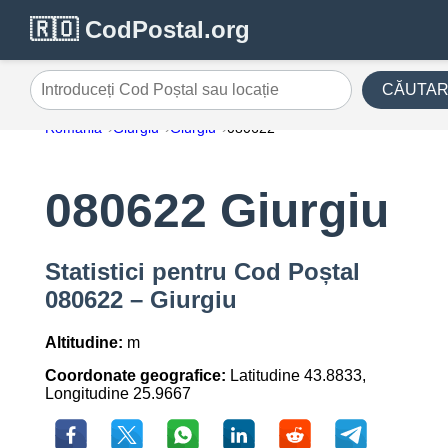
🇷🇴 CodPostal.org
CĂUTA
Introduceți Cod Poștal sau locație
România
Giurgiu
Giurgiu
080622
080622 Giurgiu
Statistici pentru Cod Poștal
080622 – Giurgiu
Altitudine:
m
Coordonate geografice:
Latitudine 43.8833,
Longitudine 25.9667