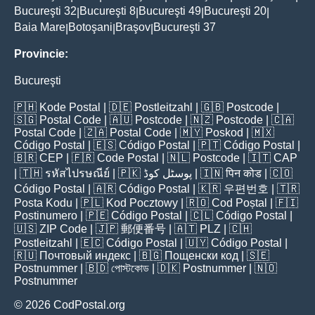
Bucureşti 32
Bucureşti 8
Bucureşti 49
Bucureşti 20
|
|
|
|
Baia Mare
Botoşani
Braşov
Bucureşti 37
|
|
|
Provincie:
Bucureşti
🇵🇭
Kode Postal
| 🇩🇪
Postleitzahl
| 🇬🇧
Postcode
|
🇸🇬
Postal Code
| 🇦🇺
Postcode
| 🇳🇿
Postcode
| 🇨🇦
Postal Code
| 🇿🇦
Postal Code
| 🇲🇾
Poskod
| 🇲🇽
Código Postal
| 🇪🇸
Código Postal
| 🇵🇹
Código Postal
|
🇧🇷
CEP
| 🇫🇷
Code Postal
| 🇳🇱
Postcode
| 🇮🇹
CAP
| 🇹🇭
รหัสไปรษณีย์
| 🇵🇰
پوسٹل کوڈ
| 🇮🇳
पिन कोड
| 🇨🇴
Código Postal
| 🇦🇷
Código Postal
| 🇰🇷
우편번호
| 🇹🇷
Posta Kodu
| 🇵🇱
Kod Pocztowy
| 🇷🇴
Cod Poștal
| 🇫🇮
Postinumero
| 🇵🇪
Código Postal
| 🇨🇱
Código Postal
|
🇺🇸
ZIP Code
| 🇯🇵
郵便番号
| 🇦🇹
PLZ
| 🇨🇭
Postleitzahl
| 🇪🇨
Código Postal
| 🇺🇾
Código Postal
|
🇷🇺
Почтовый индекс
| 🇧🇬
Пощенски код
| 🇸🇪
Postnummer
| 🇧🇩
পোস্টকোড
| 🇩🇰
Postnummer
| 🇳🇴
Postnummer
© 2026 CodPostal.org