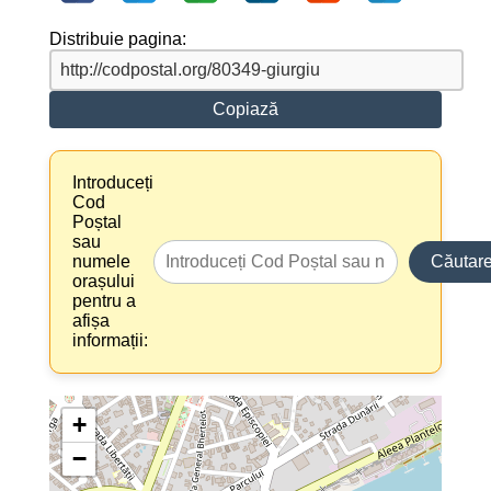
Distribuie pagina:
Copiază
Introduceți
Cod
Poștal
sau
numele
Căutar
orașului
pentru a
afișa
informații:
+
−