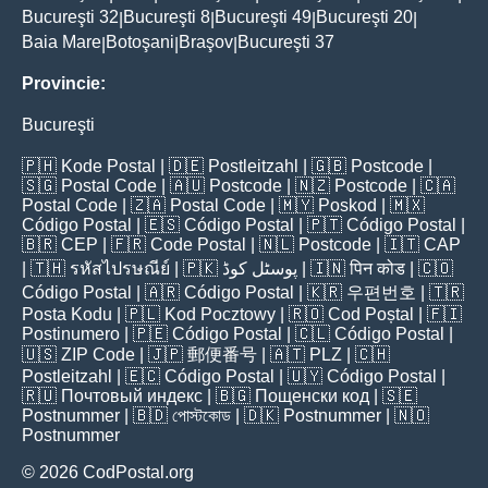
Bucureşti 32
Bucureşti 8
Bucureşti 49
Bucureşti 20
|
|
|
|
Baia Mare
Botoşani
Braşov
Bucureşti 37
|
|
|
Provincie:
Bucureşti
🇵🇭
Kode Postal
| 🇩🇪
Postleitzahl
| 🇬🇧
Postcode
|
🇸🇬
Postal Code
| 🇦🇺
Postcode
| 🇳🇿
Postcode
| 🇨🇦
Postal Code
| 🇿🇦
Postal Code
| 🇲🇾
Poskod
| 🇲🇽
Código Postal
| 🇪🇸
Código Postal
| 🇵🇹
Código Postal
|
🇧🇷
CEP
| 🇫🇷
Code Postal
| 🇳🇱
Postcode
| 🇮🇹
CAP
| 🇹🇭
รหัสไปรษณีย์
| 🇵🇰
پوسٹل کوڈ
| 🇮🇳
पिन कोड
| 🇨🇴
Código Postal
| 🇦🇷
Código Postal
| 🇰🇷
우편번호
| 🇹🇷
Posta Kodu
| 🇵🇱
Kod Pocztowy
| 🇷🇴
Cod Poștal
| 🇫🇮
Postinumero
| 🇵🇪
Código Postal
| 🇨🇱
Código Postal
|
🇺🇸
ZIP Code
| 🇯🇵
郵便番号
| 🇦🇹
PLZ
| 🇨🇭
Postleitzahl
| 🇪🇨
Código Postal
| 🇺🇾
Código Postal
|
🇷🇺
Почтовый индекс
| 🇧🇬
Пощенски код
| 🇸🇪
Postnummer
| 🇧🇩
পোস্টকোড
| 🇩🇰
Postnummer
| 🇳🇴
Postnummer
© 2026 CodPostal.org