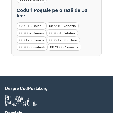
Coduri Poștale pe o rază de 10
km:
087216 Bălanu
087210 Slobozia
087082 Remuş
087081 Cetatea
087175 Oinacu
087217 Ghizdaru
087080 Frăteşti
087177 Comasca
Despre CodPostal.org
Despre noi
Contactați-ne
Link către noi
Publicitate la noi
Întrebări frecvente