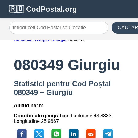
🇷🇴 CodPostal.org
CĂUTA
Introduceți Cod Poștal sau locație
România
Giurgiu
Giurgiu
080349
080349 Giurgiu
Statistici pentru Cod Poștal
080349 – Giurgiu
Altitudine:
m
Coordonate geografice:
Latitudine 43.8833,
Longitudine 25.9667