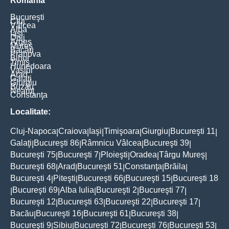
România
Bucureşti
Cluj
Vâlcea
Alba
Iaşi
Dolj
Argeş
Mureş
Bacău
Prahova
Bihor
Timiş
Hunedoara
Vaslui
Arad
Galaţi
Giurgiu
Buzău
Neamţ
Constanţa
Localitate:
Cluj-Napoca
Craiova
Iaşi
Timişoara
Giurgiu
Bucureşti 11
|
|
|
|
|
|
Galaţi
Bucureşti 86
Râmnicu Vâlcea
Bucureşti 39
|
|
|
|
Bucureşti 75
Bucureşti 7
Ploieşti
Oradea
Târgu Mureş
|
|
|
|
|
Bucureşti 68
Arad
Bucureşti 51
Constanţa
Brăila
|
|
|
|
|
Bucureşti 4
Piteşti
Bucureşti 66
Bucureşti 15
Bucureşti 18
|
|
|
|
Bucureşti 69
Alba Iulia
Bucureşti 2
Bucureşti 77
|
|
|
|
|
Bucureşti 12
Bucureşti 63
Bucureşti 22
Bucureşti 17
|
|
|
|
Bacău
Bucureşti 16
Bucureşti 61
Bucureşti 38
|
|
|
|
Bucureşti 9
Sibiu
Bucureşti 72
Bucureşti 76
Bucureşti 53
|
|
|
|
|