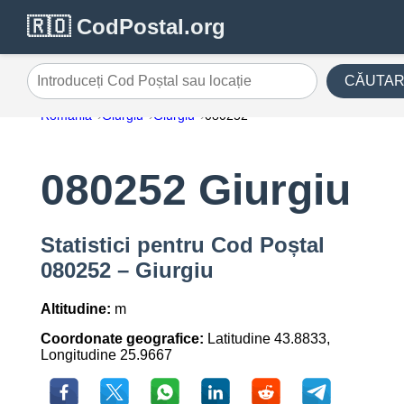
🇷🇴 CodPostal.org
CĂUTA
Introduceți Cod Poștal sau locație
România
Giurgiu
Giurgiu
080252
080252 Giurgiu
Statistici pentru Cod Poștal
080252 – Giurgiu
Altitudine:
m
Coordonate geografice:
Latitudine 43.8833,
Longitudine 25.9667