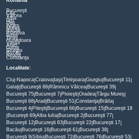
România
Bucureşti
Cluj
Vâlcea
Alba
Iaşi
Dolj
Argeş
Mureş
Bacău
Prahova
Bihor
Timiş
Hunedoara
Vaslui
Arad
Galaţi
Giurgiu
Buzău
Neamţ
Constanţa
Localitate:
Cluj-Napoca
Craiova
Iaşi
Timişoara
Giurgiu
Bucureşti 11
|
|
|
|
|
|
Galaţi
Bucureşti 86
Râmnicu Vâlcea
Bucureşti 39
|
|
|
|
Bucureşti 75
Bucureşti 7
Ploieşti
Oradea
Târgu Mureş
|
|
|
|
|
Bucureşti 68
Arad
Bucureşti 51
Constanţa
Brăila
|
|
|
|
|
Bucureşti 4
Piteşti
Bucureşti 66
Bucureşti 15
Bucureşti 18
|
|
|
|
Bucureşti 69
Alba Iulia
Bucureşti 2
Bucureşti 77
|
|
|
|
|
Bucureşti 12
Bucureşti 63
Bucureşti 22
Bucureşti 17
|
|
|
|
Bacău
Bucureşti 16
Bucureşti 61
Bucureşti 38
|
|
|
|
Bucureşti 9
Sibiu
Bucureşti 72
Bucureşti 76
Bucureşti 53
|
|
|
|
|