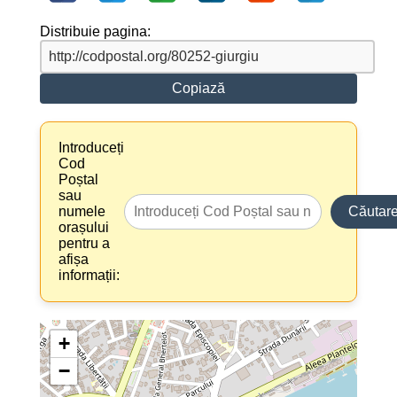
Distribuie pagina:
Copiază
Introduceți
Cod
Poștal
sau
numele
Căutar
orașului
pentru a
afișa
informații:
+
−