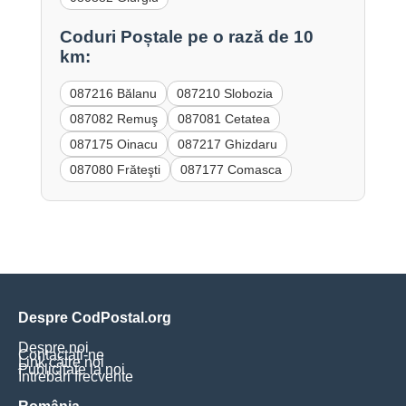
Coduri Poștale pe o rază de 10
km:
087216 Bălanu
087210 Slobozia
087082 Remuş
087081 Cetatea
087175 Oinacu
087217 Ghizdaru
087080 Frăteşti
087177 Comasca
Despre CodPostal.org
Despre noi
Contactați-ne
Link către noi
Publicitate la noi
Întrebări frecvente