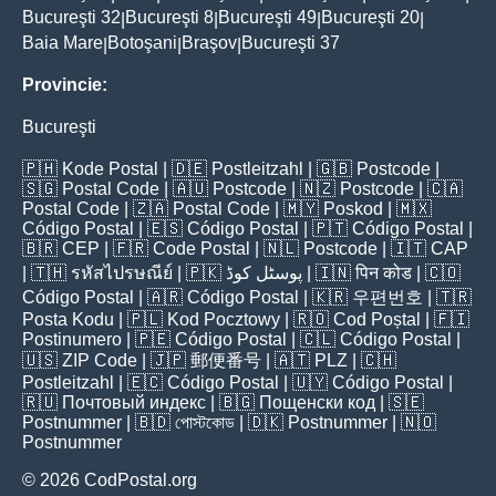
Bucureşti 32
Bucureşti 8
Bucureşti 49
Bucureşti 20
|
|
|
|
Baia Mare
Botoşani
Braşov
Bucureşti 37
|
|
|
Provincie:
Bucureşti
🇵🇭
Kode Postal
| 🇩🇪
Postleitzahl
| 🇬🇧
Postcode
|
🇸🇬
Postal Code
| 🇦🇺
Postcode
| 🇳🇿
Postcode
| 🇨🇦
Postal Code
| 🇿🇦
Postal Code
| 🇲🇾
Poskod
| 🇲🇽
Código Postal
| 🇪🇸
Código Postal
| 🇵🇹
Código Postal
|
🇧🇷
CEP
| 🇫🇷
Code Postal
| 🇳🇱
Postcode
| 🇮🇹
CAP
| 🇹🇭
รหัสไปรษณีย์
| 🇵🇰
پوسٹل کوڈ
| 🇮🇳
पिन कोड
| 🇨🇴
Código Postal
| 🇦🇷
Código Postal
| 🇰🇷
우편번호
| 🇹🇷
Posta Kodu
| 🇵🇱
Kod Pocztowy
| 🇷🇴
Cod Poștal
| 🇫🇮
Postinumero
| 🇵🇪
Código Postal
| 🇨🇱
Código Postal
|
🇺🇸
ZIP Code
| 🇯🇵
郵便番号
| 🇦🇹
PLZ
| 🇨🇭
Postleitzahl
| 🇪🇨
Código Postal
| 🇺🇾
Código Postal
|
🇷🇺
Почтовый индекс
| 🇧🇬
Пощенски код
| 🇸🇪
Postnummer
| 🇧🇩
পোস্টকোড
| 🇩🇰
Postnummer
| 🇳🇴
Postnummer
© 2026 CodPostal.org