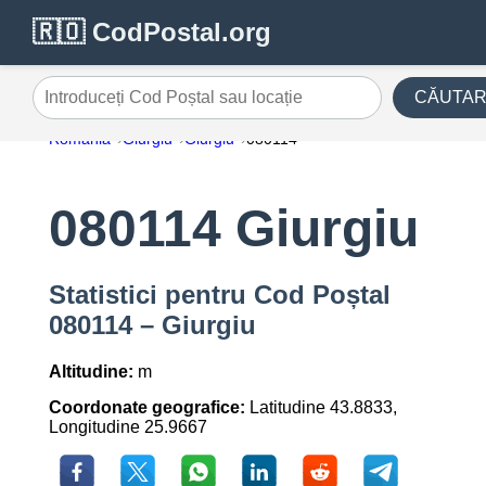
🇷🇴 CodPostal.org
CĂUTA
Introduceți Cod Poștal sau locație
România
Giurgiu
Giurgiu
080114
080114 Giurgiu
Statistici pentru Cod Poștal
080114 – Giurgiu
Altitudine:
m
Coordonate geografice:
Latitudine 43.8833,
Longitudine 25.9667