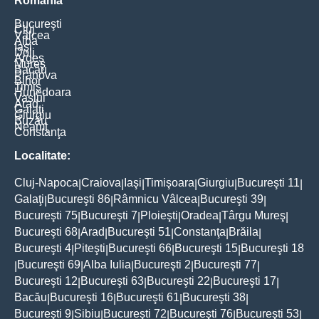
România
Bucureşti
Cluj
Vâlcea
Alba
Iaşi
Dolj
Argeş
Mureş
Bacău
Prahova
Bihor
Timiş
Hunedoara
Vaslui
Arad
Galaţi
Giurgiu
Buzău
Neamţ
Constanţa
Localitate:
Cluj-Napoca
Craiova
Iaşi
Timişoara
Giurgiu
Bucureşti 11
|
|
|
|
|
|
Galaţi
Bucureşti 86
Râmnicu Vâlcea
Bucureşti 39
|
|
|
|
Bucureşti 75
Bucureşti 7
Ploieşti
Oradea
Târgu Mureş
|
|
|
|
|
Bucureşti 68
Arad
Bucureşti 51
Constanţa
Brăila
|
|
|
|
|
Bucureşti 4
Piteşti
Bucureşti 66
Bucureşti 15
Bucureşti 18
|
|
|
|
Bucureşti 69
Alba Iulia
Bucureşti 2
Bucureşti 77
|
|
|
|
|
Bucureşti 12
Bucureşti 63
Bucureşti 22
Bucureşti 17
|
|
|
|
Bacău
Bucureşti 16
Bucureşti 61
Bucureşti 38
|
|
|
|
Bucureşti 9
Sibiu
Bucureşti 72
Bucureşti 76
Bucureşti 53
|
|
|
|
|