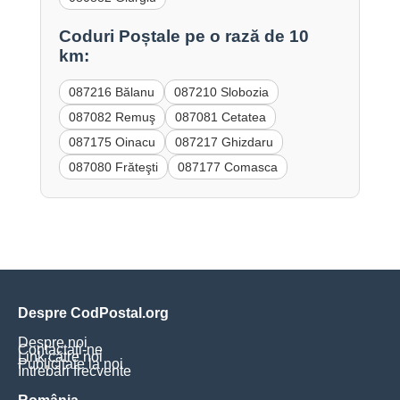
Coduri Poștale pe o rază de 10
km:
087216 Bălanu
087210 Slobozia
087082 Remuş
087081 Cetatea
087175 Oinacu
087217 Ghizdaru
087080 Frăteşti
087177 Comasca
Despre CodPostal.org
Despre noi
Contactați-ne
Link către noi
Publicitate la noi
Întrebări frecvente