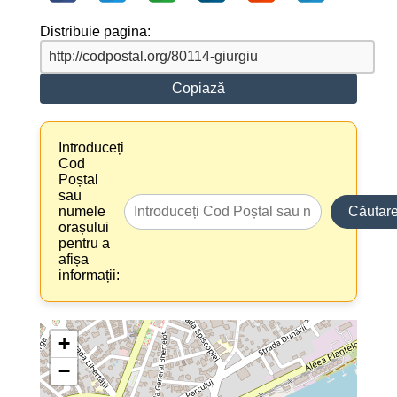
Distribuie pagina:
Copiază
Introduceți
Cod
Poștal
sau
numele
Căutar
orașului
pentru a
afișa
informații:
+
−