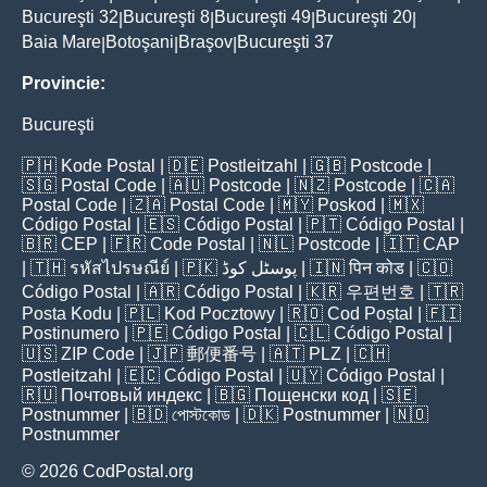
Bucureşti 32
Bucureşti 8
Bucureşti 49
Bucureşti 20
|
|
|
|
Baia Mare
Botoşani
Braşov
Bucureşti 37
|
|
|
Provincie:
Bucureşti
🇵🇭
Kode Postal
| 🇩🇪
Postleitzahl
| 🇬🇧
Postcode
|
🇸🇬
Postal Code
| 🇦🇺
Postcode
| 🇳🇿
Postcode
| 🇨🇦
Postal Code
| 🇿🇦
Postal Code
| 🇲🇾
Poskod
| 🇲🇽
Código Postal
| 🇪🇸
Código Postal
| 🇵🇹
Código Postal
|
🇧🇷
CEP
| 🇫🇷
Code Postal
| 🇳🇱
Postcode
| 🇮🇹
CAP
| 🇹🇭
รหัสไปรษณีย์
| 🇵🇰
پوسٹل کوڈ
| 🇮🇳
पिन कोड
| 🇨🇴
Código Postal
| 🇦🇷
Código Postal
| 🇰🇷
우편번호
| 🇹🇷
Posta Kodu
| 🇵🇱
Kod Pocztowy
| 🇷🇴
Cod Poștal
| 🇫🇮
Postinumero
| 🇵🇪
Código Postal
| 🇨🇱
Código Postal
|
🇺🇸
ZIP Code
| 🇯🇵
郵便番号
| 🇦🇹
PLZ
| 🇨🇭
Postleitzahl
| 🇪🇨
Código Postal
| 🇺🇾
Código Postal
|
🇷🇺
Почтовый индекс
| 🇧🇬
Пощенски код
| 🇸🇪
Postnummer
| 🇧🇩
পোস্টকোড
| 🇩🇰
Postnummer
| 🇳🇴
Postnummer
© 2026 CodPostal.org