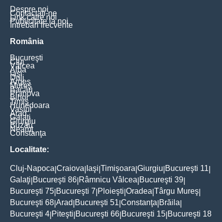
Despre noi
Contactați-ne
Link către noi
Publicitate la noi
Întrebări frecvente
România
Bucureşti
Cluj
Vâlcea
Alba
Iaşi
Dolj
Argeş
Mureş
Bacău
Prahova
Bihor
Timiş
Hunedoara
Vaslui
Arad
Galaţi
Giurgiu
Buzău
Neamţ
Constanţa
Localitate:
Cluj-Napoca
Craiova
Iaşi
Timişoara
Giurgiu
Bucureşti 11
|
|
|
|
|
|
Galaţi
Bucureşti 86
Râmnicu Vâlcea
Bucureşti 39
|
|
|
|
Bucureşti 75
Bucureşti 7
Ploieşti
Oradea
Târgu Mureş
|
|
|
|
|
Bucureşti 68
Arad
Bucureşti 51
Constanţa
Brăila
|
|
|
|
|
Bucureşti 4
Piteşti
Bucureşti 66
Bucureşti 15
Bucureşti 18
|
|
|
|