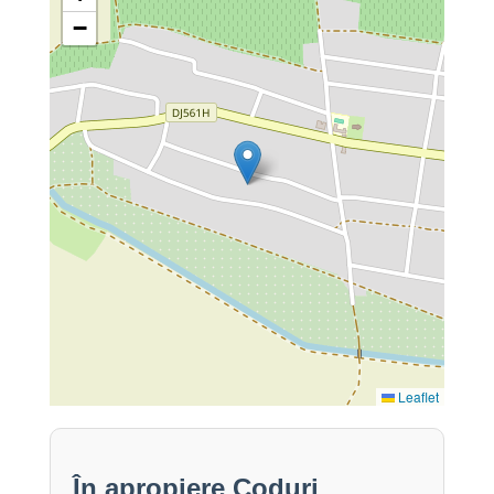
−
Leaflet
În apropiere Coduri