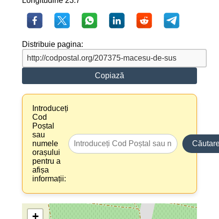
Longitudine 23.7
Distribuie pagina:
Copiază
Introduceți
Cod
Poștal
sau
numele
Căutar
orașului
pentru a
afișa
informații:
+