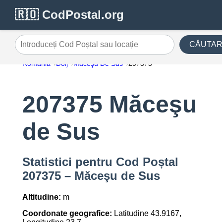
🇷🇴 CodPostal.org
CĂUTA
Introduceți Cod Poștal sau locație
România
Dolj
Măceşu De Sus
207375
207375 Măceşu
de Sus
Statistici pentru Cod Poștal
207375 – Măceşu de Sus
Altitudine:
m
Coordonate geografice:
Latitudine 43.9167,