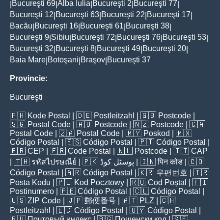
Bucureşti 69
Alba Iulia
Bucureşti 2
Bucureşti 77
|
|
|
|
|
Bucureşti 12
Bucureşti 63
Bucureşti 22
Bucureşti 17
|
|
|
|
Bacău
Bucureşti 16
Bucureşti 61
Bucureşti 38
|
|
|
|
Bucureşti 9
Sibiu
Bucureşti 72
Bucureşti 76
Bucureşti 53
|
|
|
|
|
Bucureşti 32
Bucureşti 8
Bucureşti 49
Bucureşti 20
|
|
|
|
Baia Mare
Botoşani
Braşov
Bucureşti 37
|
|
|
Provincie:
Bucureşti
🇵🇭
Kode Postal
| 🇩🇪
Postleitzahl
| 🇬🇧
Postcode
|
🇸🇬
Postal Code
| 🇦🇺
Postcode
| 🇳🇿
Postcode
| 🇨🇦
Postal Code
| 🇿🇦
Postal Code
| 🇲🇾
Poskod
| 🇲🇽
Código Postal
| 🇪🇸
Código Postal
| 🇵🇹
Código Postal
|
🇧🇷
CEP
| 🇫🇷
Code Postal
| 🇳🇱
Postcode
| 🇮🇹
CAP
| 🇹🇭
รหัสไปรษณีย์
| 🇵🇰
پوسٹل کوڈ
| 🇮🇳
पिन कोड
| 🇨🇴
Código Postal
| 🇦🇷
Código Postal
| 🇰🇷
우편번호
| 🇹🇷
Posta Kodu
| 🇵🇱
Kod Pocztowy
| 🇷🇴
Cod Poștal
| 🇫🇮
Postinumero
| 🇵🇪
Código Postal
| 🇨🇱
Código Postal
|
🇺🇸
ZIP Code
| 🇯🇵
郵便番号
| 🇦🇹
PLZ
| 🇨🇭
Postleitzahl
| 🇪🇨
Código Postal
| 🇺🇾
Código Postal
|
🇷🇺
Почтовый индекс
| 🇧🇬
Пощенски код
| 🇸🇪